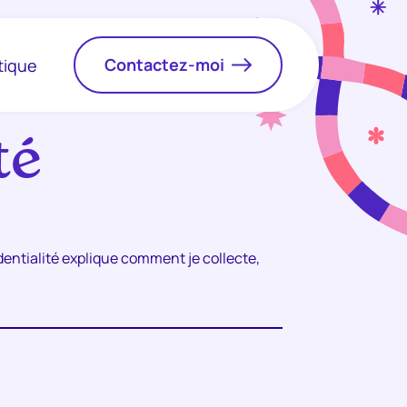
Contactez-moi
tique
té
identialité explique comment je collecte,